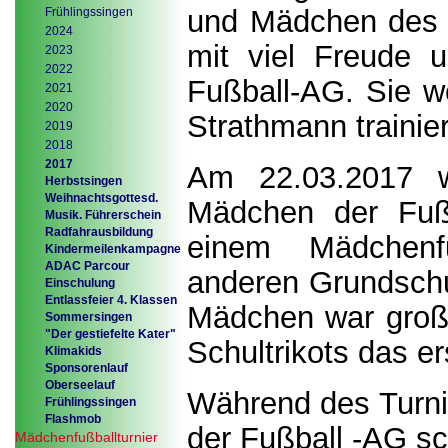
und Mädchen des 3
Frühlingssingen
2024
mit viel Freude 
2023
2022
Fußball-AG. Sie w
2021
2020
Strathmann trainier
2019
2018
2017
Am 22.03.2017 w
Herbstsingen
Weihnachtsgottesd.
Mädchen der Fußb
Musik. Führerschein
Radfahrausbildung
einem Mädchenf
Kindermeilenkampagne
ADAC Parcour
anderen Grundschu
Einschulung
Entlassfeier 4. Klassen
Mädchen war groß 
Sommersingen
"Der gestiefelte Kater"
Schultrikots das e
Klimakids
Sponsorenlauf
Oberseelauf
Während des Turnie
Frühlingssingen
Flashmob
der Fußball -AG sc
Mädchenfußballturnier