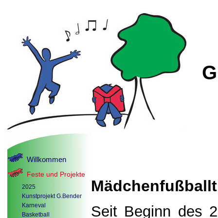
G
Willkommen
Feste und Projekte
Mädchenfußballt
2025
Kunstprojekt G.Bender
Karneval
Seit Beginn des 2.
Basketball