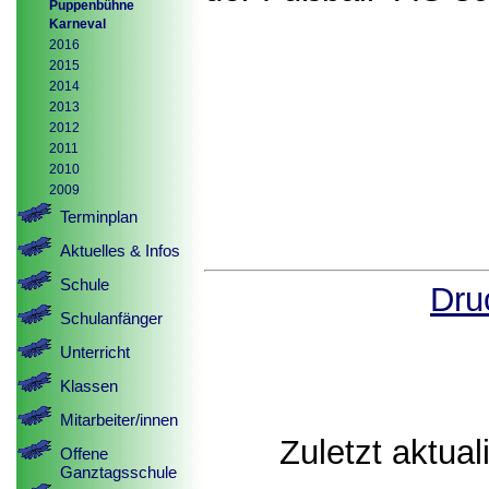
Puppenbühne
Karneval
2016
2015
2014
2013
2012
2011
2010
2009
Terminplan
Aktuelles & Infos
Schule
Dru
Schulanfänger
Unterricht
Klassen
Mitarbeiter/innen
Zuletzt aktual
Offene
Ganztagsschule