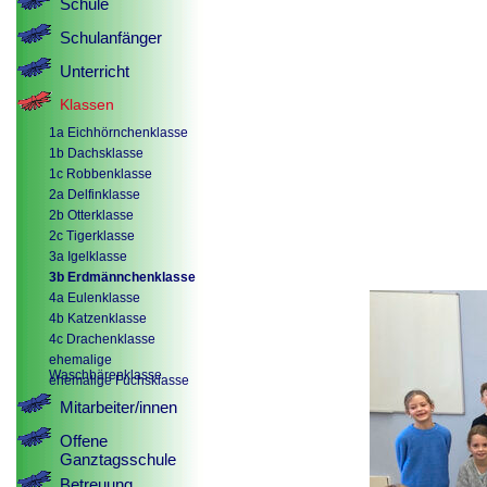
Schule
Schulanfänger
Unterricht
Klassen
1a Eichhörnchenklasse
1b Dachsklasse
1c Robbenklasse
2a Delfinklasse
2b Otterklasse
2c Tigerklasse
3a Igelklasse
3b Erdmännchenklasse
4a Eulenklasse
4b Katzenklasse
4c Drachenklasse
ehemalige
Waschbärenklasse
ehemalige Fuchsklasse
Mitarbeiter/innen
Offene
Ganztagsschule
Betreuung