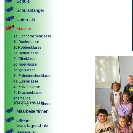
Schule
Schulanfänger
Unterricht
Klassen
1a Eichhörnchenklasse
1b Dachsklasse
1c Robbenklasse
2a Delfinklasse
2b Otterklasse
2c Tigerklasse
3a Igelklasse
3b Erdmännchenklasse
4a Eulenklasse
4b Katzenklasse
4c Drachenklasse
ehemalige
Waschbärenklasse
ehemalige Fuchsklasse
Mitarbeiter/innen
Offene
Ganztagsschule
Betreuung