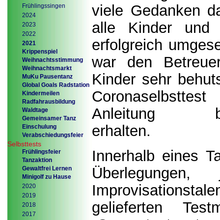
viele Gedanken da
Frühlingssingen
2024
alle Kinder und 
2023
2022
erfolgreich umges
2021
Krippenspiel
war den Betreuer
Weihnachtsstimmung
Weihnachtsmarkt
Kinder sehr behu
MuKu Pausentanz
Global Goals Radstation
Coronaselbsttes
Kindermeilen
Radfahrausbildung
Anleitung 
Waldtage
Gemeinsamer Tanz
erhalten.
Einschulung
Verabschiedungsfeier
Selbsttests
Innerhalb eines Ta
Frühlingsfeier
Tanzaktion
Überlegungen, 
Gewaltfrei Lernen
Minigolf zu Hause
Improvisationst
2020
2019
gelieferten Test
2018
2017