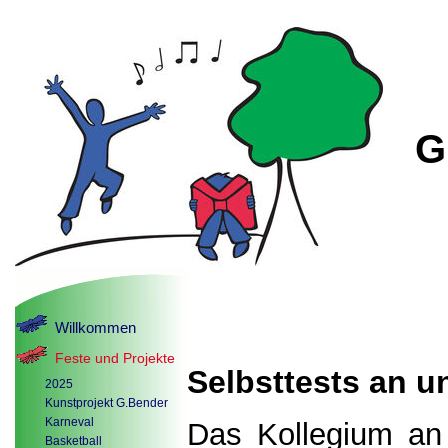
G
Willkommen
Feste und Projekte
Selbsttests an u
2025
Kunstprojekt G.Bender
Karneval
Das Kollegium an
Basketball